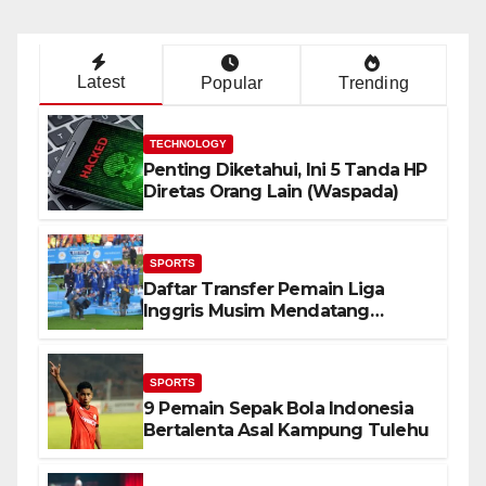
Latest
Popular
Trending
TECHNOLOGY
Penting Diketahui, Ini 5 Tanda HP
Diretas Orang Lain (Waspada)
SPORTS
Daftar Transfer Pemain Liga
Inggris Musim Mendatang
(Lengkap)
SPORTS
9 Pemain Sepak Bola Indonesia
Bertalenta Asal Kampung Tulehu