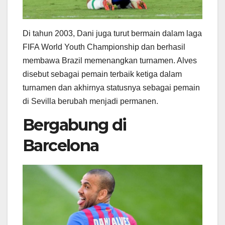
Di tahun 2003, Dani juga turut bermain dalam laga
FIFA World Youth Championship dan berhasil
membawa Brazil memenangkan turnamen. Alves
disebut sebagai pemain terbaik ketiga dalam
turnamen dan akhirnya statusnya sebagai pemain
di Sevilla berubah menjadi permanen.
Bergabung di
Barcelona