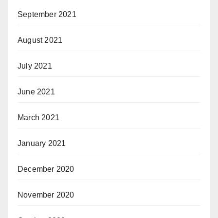
September 2021
August 2021
July 2021
June 2021
March 2021
January 2021
December 2020
November 2020