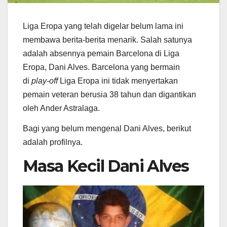
Liga Eropa yang telah digelar belum lama ini
membawa berita-berita menarik. Salah satunya
adalah absennya pemain Barcelona di Liga
Eropa, Dani Alves. Barcelona yang bermain
di
play-off
Liga Eropa ini tidak menyertakan
pemain veteran berusia 38 tahun dan digantikan
oleh Ander Astralaga.
Bagi yang belum mengenal Dani Alves, berikut
adalah profilnya.
Masa Kecil Dani Alves