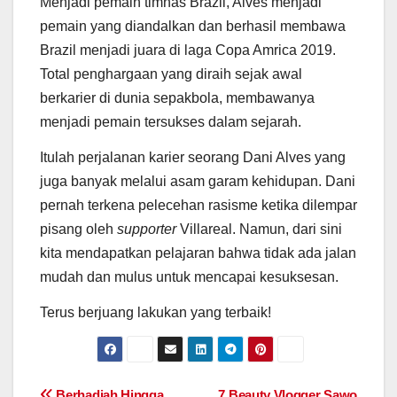
Menjadi pemain timnas Brazil, Alves menjadi
pemain yang diandalkan dan berhasil membawa
Brazil menjadi juara di laga Copa Amrica 2019.
Total penghargaan yang diraih sejak awal
berkarier di dunia sepakbola, membawanya
menjadi pemain tersukses dalam sejarah.
Itulah perjalanan karier seorang Dani Alves yang
juga banyak melalui asam garam kehidupan. Dani
pernah terkena pelecehan rasisme ketika dilempar
pisang oleh
supporter
Villareal. Namun, dari sini
kita mendapatkan pelajaran bahwa tidak ada jalan
mudah dan mulus untuk mencapai kesuksesan.
Terus berjuang lakukan yang terbaik!
Berhadiah Hingga
7 Beauty Vlogger Sawo