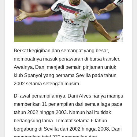
Berkat kegigihan dan semangat yang besar,
membuatnya masuk penawaran di bursa transfer.
Awalnya, Dani menjadi pemain pinjaman untuk
klub Spanyol yang bernama Sevilla pada tahun
2002 selama setengah musim.
Di awal penampilannya, Dani Alves hanya mampu
memberikan 11 penampilan dari semua laga pada
tahun 2002 hingga 2003. Namun hal itu tidak
berlangsung lama. Tercatat selama 6 tahun
bergabung di Sevilla dari 2002 hingga 2008, Dani