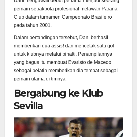
Dani mengawali debut pertama menjadi seorang
pemain sepakbola profesional melawan Parana
Club dalam turnamen Campeonato Brasileiro
pada tahun 2001.
Dalam pertandingan tersebut, Dani berhasil
memberikan dua
assist
dan mencetak satu gol
untuk klubnya melalui pinalti. Penampilannya
yang bagus itu membuat Evaristo de Macedo
sebagai pelatih memberikan dia tempat sebagai
pemain utama di timnya.
Bergabung ke Klub
Sevilla