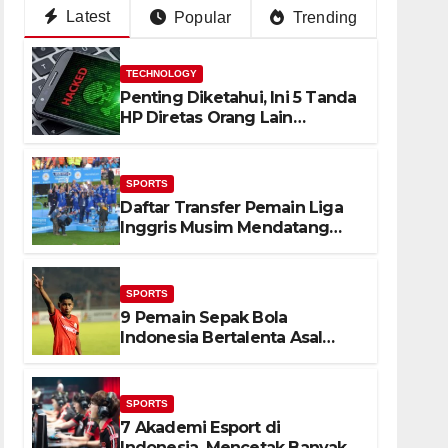
Latest
Popular
Trending
TECHNOLOGY
Penting Diketahui, Ini 5 Tanda
HP Diretas Orang Lain
(Waspada)
SPORTS
Daftar Transfer Pemain Liga
Inggris Musim Mendatang
(Lengkap)
SPORTS
9 Pemain Sepak Bola
Indonesia Bertalenta Asal
Kampung Tulehu
SPORTS
7 Akademi Esport di
Indonesia, Mencetak Banyak