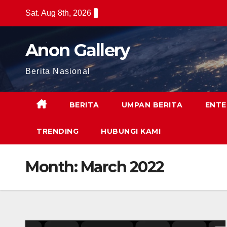
Skip
Sat. Aug 8th, 2026
to
content
Anon Gallery
Berita Nasional
BERITA
UMPAN BERITA
ENTE
TRENDING
HUBUNGI KAMI
Month:
March 2022