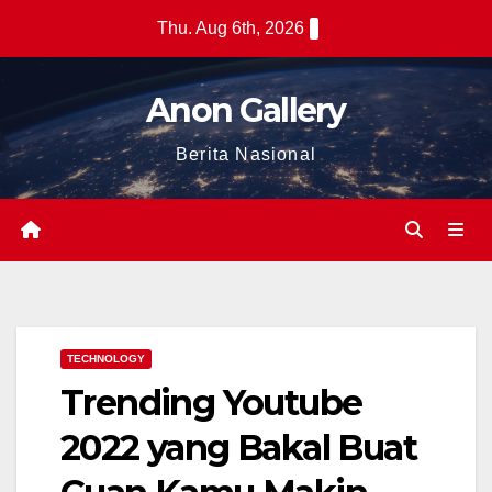
Skip
Thu. Aug 6th, 2026
to
content
Anon Gallery
Berita Nasional
TECHNOLOGY
Trending Youtube
2022 yang Bakal Buat