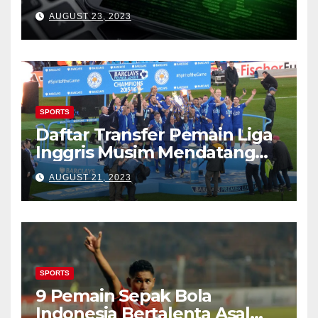
(Waspada)
AUGUST 23, 2023
SPORTS
Daftar Transfer Pemain Liga
Inggris Musim Mendatang
(Lengkap)
AUGUST 21, 2023
SPORTS
9 Pemain Sepak Bola
Indonesia Bertalenta Asal