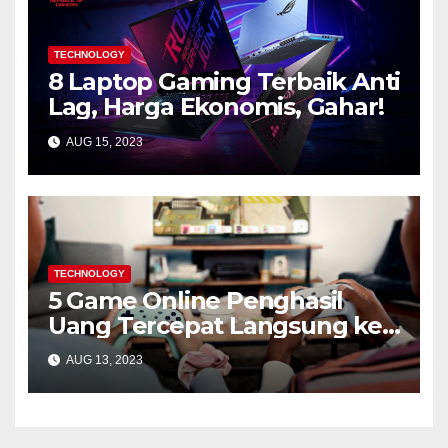
TECHNOLOGY
8 Laptop Gaming Terbaik Anti
Lag, Harga Ekonomis, Gahar!
AUG 15, 2023
TECHNOLOGY
5 Game Online Penghasil
Uang Tercepat Langsung ke
Rekening
AUG 13, 2023