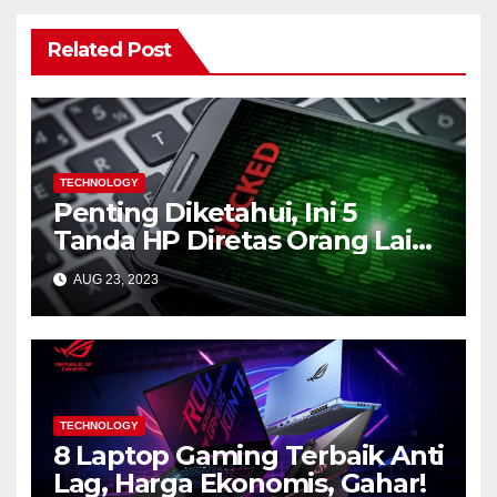
Related Post
TECHNOLOGY
Penting Diketahui, Ini 5
Tanda HP Diretas Orang Lain
(Waspada)
AUG 23, 2023
TECHNOLOGY
8 Laptop Gaming Terbaik Anti
Lag, Harga Ekonomis, Gahar!