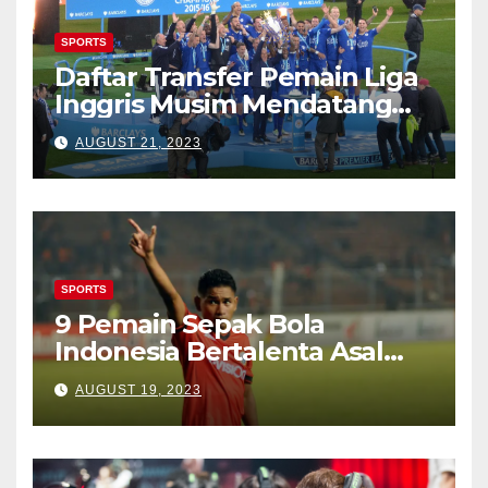
SPORTS
Daftar Transfer Pemain Liga
Inggris Musim Mendatang
(Lengkap)
AUGUST 21, 2023
SPORTS
9 Pemain Sepak Bola
Indonesia Bertalenta Asal
Kampung Tulehu
AUGUST 19, 2023