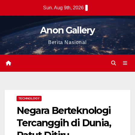
Skip
Sun. Aug 9th, 2026
to
content
Anon Gallery
Berita Nasional
TECHNOLOGY
Negara Berteknologi
Tercanggih di Dunia,